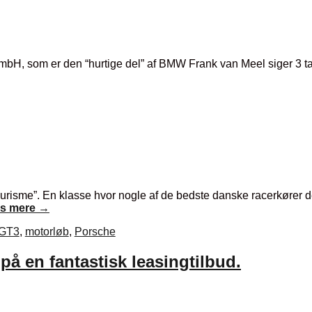
H, som er den “hurtige del” af BMW Frank van Meel siger 3 tal i
ourisme”. En klasse hvor nogle af de bedste danske racerkører 
s mere
→
GT3
,
motorløb
,
Porsche
 på en fantastisk leasingtilbud.