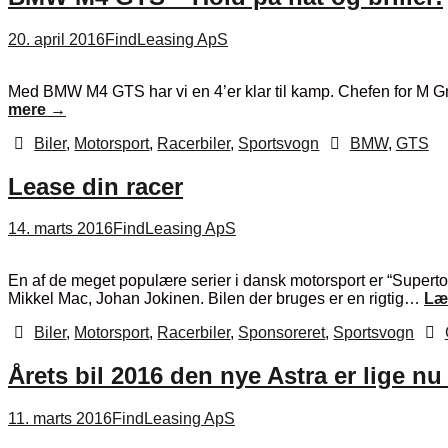
20. april 2016
FindLeasing ApS
Med BMW M4 GTS har vi en 4’er klar til kamp. Chefen for M Gmb
mere
→
Biler
,
Motorsport
,
Racerbiler
,
Sportsvogn
BMW
,
GTS
Lease din racer
14. marts 2016
FindLeasing ApS
En af de meget populære serier i dansk motorsport er “Supert
Mikkel Mac, Johan Jokinen. Bilen der bruges er en rigtig…
Læ
Biler
,
Motorsport
,
Racerbiler
,
Sponsoreret
,
Sportsvogn
Årets bil 2016 den nye Astra er lige nu
11. marts 2016
FindLeasing ApS