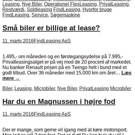
Leasing
,
Nye Biler
,
Operationel FlexLeasing
,
PrivatLeasing
,
Restværdi
,
Splitleasing
FindLeasing
,
Hvorfor bruge
FindLeasing
,
Service
,
Søgemaskine
Små biler er billige at lease?
11. marts 2016
FindLeasing ApS
1.495,- om måneden og en førstegangsydelse på 7.995,-
Privatleasingsalget er på vej mod de 20 procent af markedet.
Nu banker Renault prisen på en Twingo helt i bund med et
godt tilbud. Over 36 måneder med 15.000 km om året…
Læs
mere
→
Biler
,
Leasing
,
Microbiler
,
Nye Biler
,
PrivatLeasing
Microbiler
Har du en Magnussen i højre fod
11. marts 2016
FindLeasing ApS
Der er mange, som gerne vil igang med at køre motorsport.