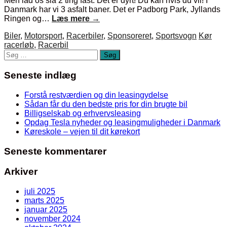
Men lad os slå 2 ting fast. Det er dyrt! Du kan hvis du vil! I
Danmark har vi 3 asfalt baner. Det er Padborg Park, Jyllands
Ringen og…
Læs mere
→
Biler
,
Motorsport
,
Racerbiler
,
Sponsoreret
,
Sportsvogn
Kør
racerløb
,
Racerbil
Search
for:
Seneste indlæg
Forstå restværdien og din leasingydelse
Sådan får du den bedste pris for din brugte bil
Billigselskab og erhvervsleasing
Opdag Tesla nyheder og leasingmuligheder i Danmark
Køreskole – vejen til dit kørekort
Seneste kommentarer
Arkiver
juli 2025
marts 2025
januar 2025
november 2024