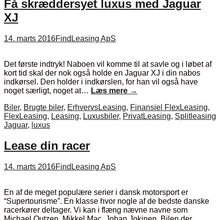
Få skræddersyet luxus med Jaguar
XJ
14. marts 2016
FindLeasing ApS
Det første indtryk! Naboen vil komme til at savle og i løbet af
kort tid skal der nok også holde en Jaguar XJ i din nabos
indkørsel. Den holder i indkørslen, for han vil også have
noget særligt, noget at…
Læs mere
→
Biler
,
Brugte biler
,
ErhvervsLeasing
,
Finansiel FlexLeasing
,
FlexLeasing
,
Leasing
,
Luxusbiler
,
PrivatLeasing
,
Splitleasing
Jaguar
,
luxus
Lease din racer
14. marts 2016
FindLeasing ApS
En af de meget populære serier i dansk motorsport er
“Supertourisme”. En klasse hvor nogle af de bedste danske
racerkører deltager. Vi kan i flæng nævne navne som
Michael Outzen, Mikkel Mac, Johan Jokinen. Bilen der