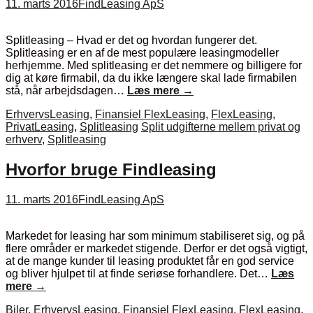
11. marts 2016
FindLeasing ApS
Splitleasing – Hvad er det og hvordan fungerer det.
Splitleasing er en af de mest populære leasingmodeller
herhjemme. Med splitleasing er det nemmere og billigere for
dig at køre firmabil, da du ikke længere skal lade firmabilen
stå, når arbejdsdagen…
Læs mere
→
ErhvervsLeasing
,
Finansiel FlexLeasing
,
FlexLeasing
,
PrivatLeasing
,
Splitleasing
Split udgifterne mellem privat og
erhverv
,
Splitleasing
Hvorfor bruge Findleasing
11. marts 2016
FindLeasing ApS
Markedet for leasing har som minimum stabiliseret sig, og på
flere områder er markedet stigende. Derfor er det også vigtigt,
at de mange kunder til leasing produktet får en god service
og bliver hjulpet til at finde seriøse forhandlere. Det…
Læs
mere
→
Biler
,
ErhvervsLeasing
,
Finansiel FlexLeasing
,
FlexLeasing
,