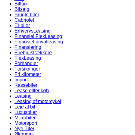
Billån
Bilsalg
Brugte biler
Cabriolet
El-biler
ErhvervsLeasing
Finansiel FlexLeasing
Finansiel privatleasing
Finansiering
Firehjulstrækkere
FlexLeasing
Forhandler
Forsikringer
Fri kilometer
Import
Kassebiler
Lease elller køb
Leasing
Leasing af motorcykel
Leje af bil
Luxusbiler
Microbiler
Motorsport
Nye Biler
Økonomi