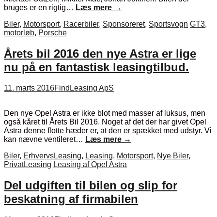
bruges er en rigtig…
Læs mere
→
Biler
,
Motorsport
,
Racerbiler
,
Sponsoreret
,
Sportsvogn
GT3
,
motorløb
,
Porsche
Årets bil 2016 den nye Astra er lige
nu på en fantastisk leasingtilbud.
11. marts 2016
FindLeasing ApS
Den nye Opel Astra er ikke blot med masser af luksus, men
også kåret til Årets Bil 2016. Noget af det der har givet Opel
Astra denne flotte hæder er, at den er spækket med udstyr. Vi
kan nævne ventileret…
Læs mere
→
Biler
,
ErhvervsLeasing
,
Leasing
,
Motorsport
,
Nye Biler
,
PrivatLeasing
Leasing af Opel Astra
Del udgiften til bilen og slip for
beskatning af firmabilen