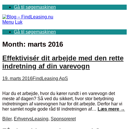
Gå til søgemaskinen
Menu
Luk
Gå til søgemaskinen
Month:
marts 2016
Effektivisér dit arbejde med den rette
indretning af din varevogn
19. marts 2016
FindLeasing ApS
Har du et arbejde, hvor du kører rundt i en varevogn det
meste af dagen? Så ved du sikkert, hvor stor betydning
indretningen af varevognen har for dit arbejde. Derfor har vi
her samlet nogle gode råd til indretningen af…
Læs mere
→
Biler
,
ErhvervsLeasing
,
Sponsoreret